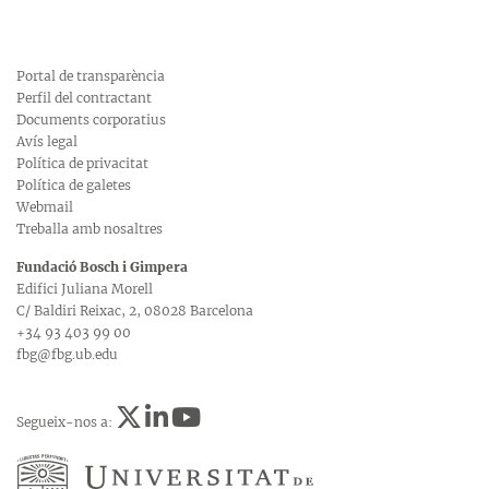
Portal de transparència
Perfil del contractant
Documents corporatius
Avís legal
Política de privacitat
Política de galetes
Webmail
Treballa amb nosaltres
Fundació Bosch i Gimpera
Edifici Juliana Morell
C/ Baldiri Reixac, 2, 08028 Barcelona
+34 93 403 99 00
fbg@fbg.ub.edu
Segueix-nos a: