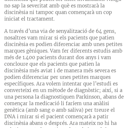
no sap la severitat amb què es mostrarà la
discinèsia ni tampoc quan començarà un cop
iniciat el tractament.
A través d’una via de senyalització de 64 gens,
nosaltres vam mirar si els pacients que patien
discinèsia es podien diferenciar amb unes petites
marques gèniques. Vam fer diferents estudis amb
més de 1.400 pacients durant dos anys i vam
concloure que els pacients que patien la
discinèsia més aviat i de manera més severa es
podien diferenciar per unes petites marques
específiques. Ara volem intentar que l’estudi es
converteixi en un mètode de diagnòstic; així, si a
una persona la diagnostiquen Parkinson, abans de
començar la medicació li faríem una anàlisi
genètica (amb sang o amb saliva) per treure el
DNA i mirar si el pacient començarà a patir
discinèsia abans o després. Ara mateix no hi ha