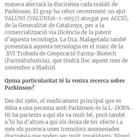
manera afectarà la discinèsia cada malalt de
Parkinson. El grup ha rebut recentment un ajut
VALUNI (VALUNI16-1-0057) atorgat per ACCIÓ,
de la Generalitat de Catalunya, per a la
comercialització via llicència de la patent
d’aquesta tecnologia. La Dra. Malagelada també
presentarà aquesta tecnologia en el marc de la
XVI Trobada de Cooperació Farma-Biotech
(FarmaIndustria), que tindrà lloc aquest mes de
novembre a Madrid.
Quina particularitat té la vostra recerca sobre
Parkinson?
Des del 1960, el medicament principal que es
dóna a una persona amb Parkinson és la L-DOPA.
Hi ha pacients a qui els va molt bé, però també
n’hi ha d’altres a qui els deixa de fer efecte i a
més els provoca unes tremolors anomenades
discinèsia que poden ser molt invalidants. Ningú