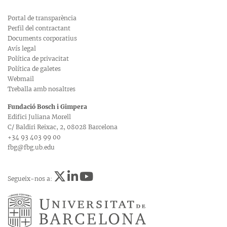
Portal de transparència
Perfil del contractant
Documents corporatius
Avís legal
Política de privacitat
Política de galetes
Webmail
Treballa amb nosaltres
Fundació Bosch i Gimpera
Edifici Juliana Morell
C/ Baldiri Reixac, 2, 08028 Barcelona
+34 93 403 99 00
fbg@fbg.ub.edu
Segueix-nos a: