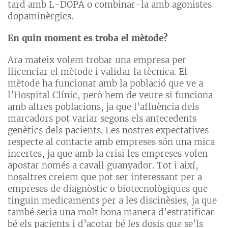
tard amb L-DOPA o combinar-la amb agonistes
dopaminèrgics.
En quin moment es troba el mètode?
Ara mateix volem trobar una empresa per
llicenciar el mètode i validar la tècnica. El
mètode ha funcionat amb la població que ve a
l’Hospital Clínic, però hem de veure si funciona
amb altres poblacions, ja que l’afluència dels
marcadors pot variar segons els antecedents
genètics dels pacients. Les nostres expectatives
respecte al contacte amb empreses són una mica
incertes, ja que amb la crisi les empreses volen
apostar només a cavall guanyador. Tot i així,
nosaltres creiem que pot ser interessant per a
empreses de diagnòstic o biotecnològiques que
tinguin medicaments per a les discinèsies, ja que
també seria una molt bona manera d’estratificar
bé els pacients i d’acotar bé les dosis que se’ls