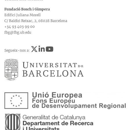
Fundació Bosch i Gimpera
Edifici Juliana Morell
C/ Baldiri Reixac, 2, 08028 Barcelona
+34 93 403 99 00
fbg@fbg.ub.edu
Segueix-nos a: