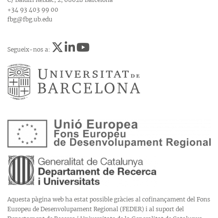
+34 93 403 99 00
fbg@fbg.ub.edu
Segueix-nos a:
Aquesta pàgina web ha estat possible gràcies al cofinançament del Fons
Europeu de Desenvolupament Regional (FEDER) i al suport del