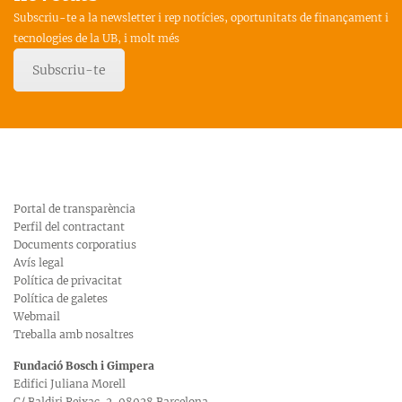
Subscriu-te a la newsletter i rep notícies, oportunitats de finançament i
tecnologies de la UB, i molt més
Subscriu-te
Portal de transparència
Perfil del contractant
Documents corporatius
Avís legal
Política de privacitat
Política de galetes
Webmail
Treballa amb nosaltres
Fundació Bosch i Gimpera
Edifici Juliana Morell
C/ Baldiri Reixac, 2, 08028 Barcelona