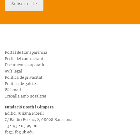
Subscriu-te
Portal de transparència
Perfil del contractant
Documents corporatius
Avís legal
Política de privacitat
Política de galetes
Webmail
Treballa amb nosaltres
Fundació Bosch i Gimpera
Edifici Juliana Morell
C/ Baldiri Reixac, 2, 08028 Barcelona
+34 93 403 99 00
fbg@fbg.ub.edu