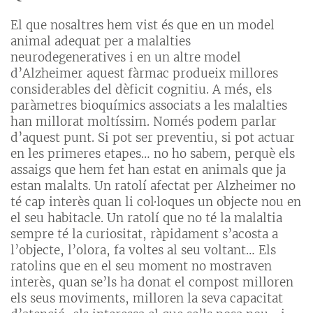
El que nosaltres hem vist és que en un model
animal adequat per a malalties
neurodegeneratives i en un altre model
d’Alzheimer aquest fàrmac produeix millores
considerables del dèficit cognitiu. A més, els
paràmetres bioquímics associats a les malalties
han millorat moltíssim. Només podem parlar
d’aquest punt. Si pot ser preventiu, si pot actuar
en les primeres etapes… no ho sabem, perquè els
assaigs que hem fet han estat en animals que ja
estan malalts. Un ratolí afectat per Alzheimer no
té cap interès quan li col·loques un objecte nou en
el seu habitacle. Un ratolí que no té la malaltia
sempre té la curiositat, ràpidament s’acosta a
l’objecte, l’olora, fa voltes al seu voltant… Els
ratolins que en el seu moment no mostraven
interès, quan se’ls ha donat el compost milloren
els seus moviments, milloren la seva capacitat