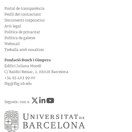
Portal de transparència
Perfil del contractant
Documents corporatius
Avís legal
Política de privacitat
Política de galetes
Webmail
Treballa amb nosaltres
Fundació Bosch i Gimpera
Edifici Juliana Morell
C/ Baldiri Reixac, 2, 08028 Barcelona
+34 93 403 99 00
fbg@fbg.ub.edu
Segueix-nos a: