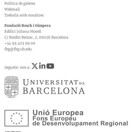
Política de galetes
Webmail
Treballa amb nosaltres
Fundació Bosch i Gimpera
Edifici Juliana Morell
C/ Baldiri Reixac, 2, 08028 Barcelona
+34 93 403 99 00
fbg@fbg.ub.edu
Segueix-nos a: