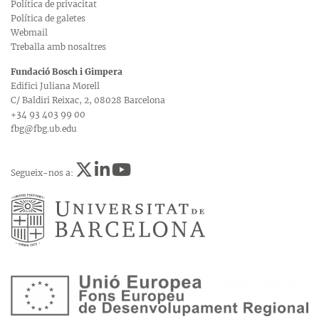
Política de privacitat
Política de galetes
Webmail
Treballa amb nosaltres
Fundació Bosch i Gimpera
Edifici Juliana Morell
C/ Baldiri Reixac, 2, 08028 Barcelona
+34 93 403 99 00
fbg@fbg.ub.edu
Segueix-nos a: