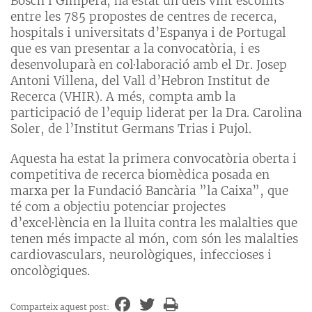
Bosch i Gimpera, ha estat un dels vint escollits
entre les 785 propostes de centres de recerca,
hospitals i universitats d’Espanya i de Portugal
que es van presentar a la convocatòria, i es
desenvoluparà en col·laboració amb el Dr. Josep
Antoni Villena, del Vall d’Hebron Institut de
Recerca (VHIR). A més, compta amb la
participació de l’equip liderat per la Dra. Carolina
Soler, de l’Institut Germans Trias i Pujol.
Aquesta ha estat la primera convocatòria oberta i
competitiva de recerca biomèdica posada en
marxa per la Fundació Bancària ”la Caixa”, que
té com a objectiu potenciar projectes
d’excel·lència en la lluita contra les malalties que
tenen més impacte al món, com són les malalties
cardiovasculars, neurològiques, infeccioses i
oncològiques.
Comparteix aquest post: