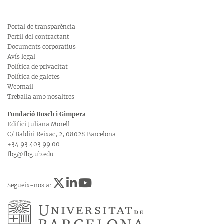
Portal de transparència
Perfil del contractant
Documents corporatius
Avís legal
Política de privacitat
Política de galetes
Webmail
Treballa amb nosaltres
Fundació Bosch i Gimpera
Edifici Juliana Morell
C/ Baldiri Reixac, 2, 08028 Barcelona
+34 93 403 99 00
fbg@fbg.ub.edu
Segueix-nos a: