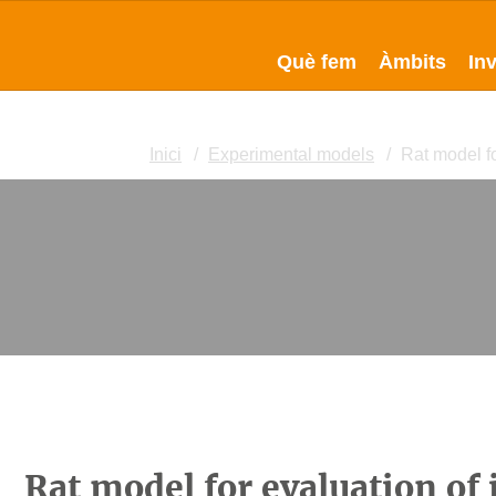
Què fem
Àmbits
In
Inici
Experimental models
Rat model fo
Rat model for evaluation of