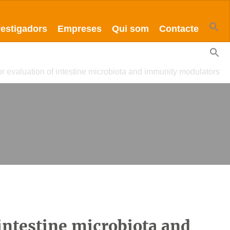
vestigadors
Empreses
Qui som
Contacte
r evaluation of intestine microbiota and immunity modulators
 intestine microbiota and