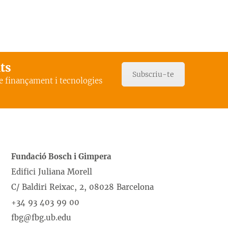
ats
Subscriu-te
de finançament i tecnologies
Fundació Bosch i Gimpera
Edifici Juliana Morell
C/ Baldiri Reixac, 2, 08028 Barcelona
+34 93 403 99 00
fbg@fbg.ub.edu