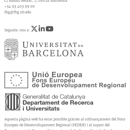
C/ Baldiri Reixac, 2, 08028 Barcelona
+34 93 403 99 00
fbg@fbg.ub.edu
Segueix-nos a:
Aquesta pàgina web ha estat possible gràcies al cofinançament del Fons
Europeu de Desenvolupament Regional (FEDER) i al suport del