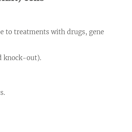
se to treatments with drugs, gene
.
d knock-out).
s.