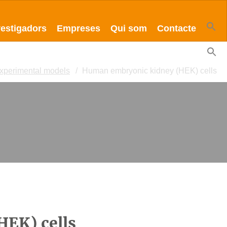
vestigadors
Empreses
Qui som
Contacte
xperimental models
Human embryonic kidney (HEK) cells
EK) cells