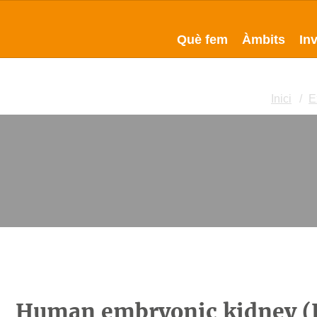
Què fem
Àmbits
In
Inici
E
Human embryonic kidney (H