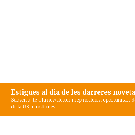
Estigues al dia de les darreres novet
Subscriu-te a la newsletter i rep notícies, oportunitats 
de la UB, i molt més