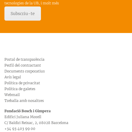
tecnologies de la UB, i molt més
Subscriu-te
Portal de transparència
Perfil del contractant
Documents corporatius
Avís legal
Política de privacitat
Política de galetes
Webmail
Treballa amb nosaltres
Fundació Bosch i Gimpera
Edifici Juliana Morell
C/ Baldiri Reixac, 2, 08028 Barcelona
+34 93 403 99 00