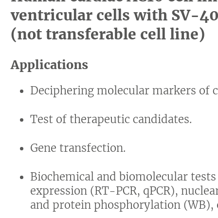
ventricular cells with SV-4
(not transferable cell line)
Applications
Deciphering molecular markers of c
Test of therapeutic candidates.
Gene transfection.
Biochemical and biomolecular tests
expression (RT-PCR, qPCR), nuclear
and protein phosphorylation (WB), 