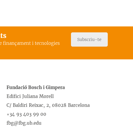
ats
Subscriu-te
de finançament i tecnologies
Fundació Bosch i Gimpera
Edifici Juliana Morell
C/ Baldiri Reixac, 2, 08028 Barcelona
+34 93 403 99 00
fbg@fbg.ub.edu