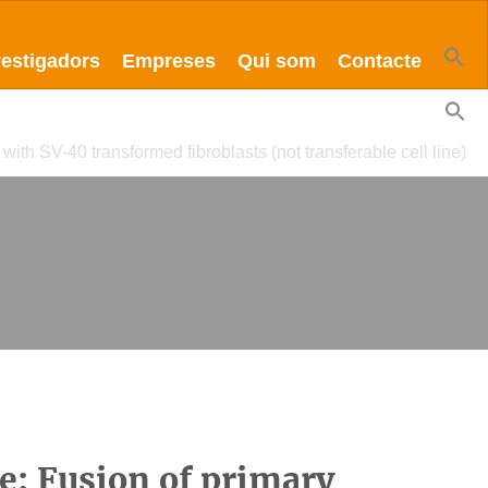
vestigadors
Empreses
Qui som
Contacte
with SV-40 transformed fibroblasts (not transferable cell line)
e: Fusion of primary