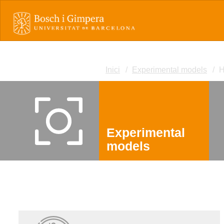
Inici
Experimental models
H
Experimental
models