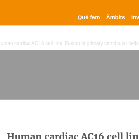
Què fem
Àmbits
In
uman cardiac AC16 cell line: Fusion of primary ventricular cells 
Human cardiac AC16 cell lin