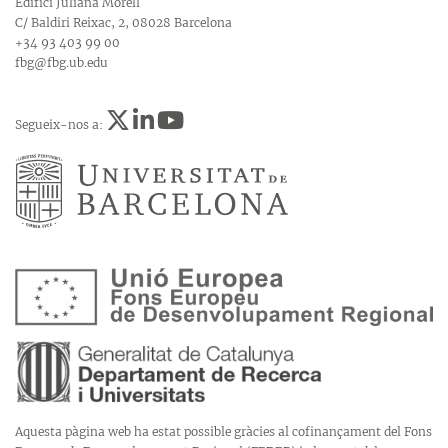
Edifici Juliana Morell
C/ Baldiri Reixac, 2, 08028 Barcelona
+34 93 403 99 00
fbg@fbg.ub.edu
Segueix-nos a:
Aquesta pàgina web ha estat possible gràcies al cofinançament del Fons