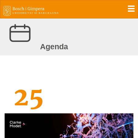
To
Agenda
25