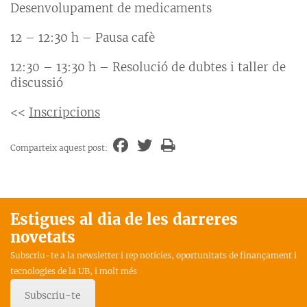
Desenvolupament de medicaments
12 – 12:30 h – Pausa cafè
12:30 – 13:30 h – Resolució de dubtes i taller de
discussió
<<
Inscripcions
Comparteix aquest post:
Estigues al dia de les darreres
novetats
Subscriu-te a la newsletter i rep notícies, oportunitats de finançament i
tecnologies de la UB, i molt més
Subscriu-te