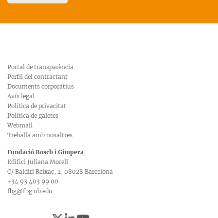
Portal de transparència
Perfil del contractant
Documents corporatius
Avís legal
Política de privacitat
Política de galetes
Webmail
Treballa amb nosaltres
Fundació Bosch i Gimpera
Edifici Juliana Morell
C/ Baldiri Reixac, 2, 08028 Barcelona
+34 93 403 99 00
fbg@fbg.ub.edu