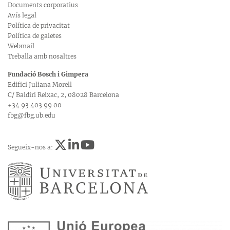
Documents corporatius
Avís legal
Política de privacitat
Política de galetes
Webmail
Treballa amb nosaltres
Fundació Bosch i Gimpera
Edifici Juliana Morell
C/ Baldiri Reixac, 2, 08028 Barcelona
+34 93 403 99 00
fbg@fbg.ub.edu
Segueix-nos a: