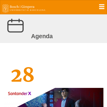
To
Agenda
28