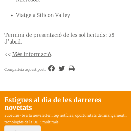
Viatge a Silicon Valley
Termini de presentació de les sol·licituds: 28
d’abril.
<<
Més informació
.
Comparteix aquest post:
Estigues al dia de les darreres
novetats
Subscriu-te a la newsletter i rep notícies, oportunitats de finançament i
tecnologies de la UB, i molt més