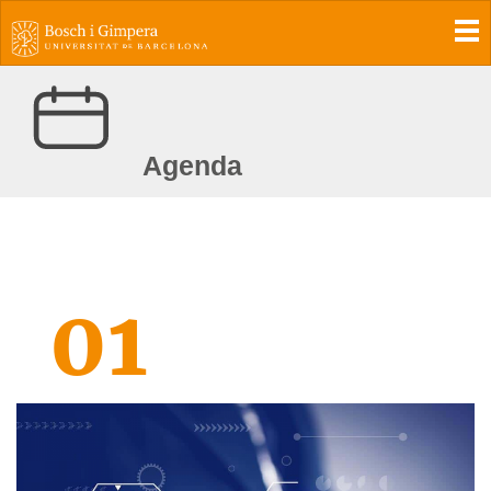
To
Agenda
01