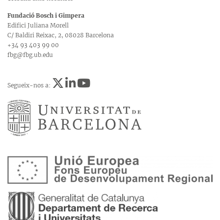
Fundació Bosch i Gimpera
Edifici Juliana Morell
C/ Baldiri Reixac, 2, 08028 Barcelona
+34 93 403 99 00
fbg@fbg.ub.edu
Segueix-nos a: