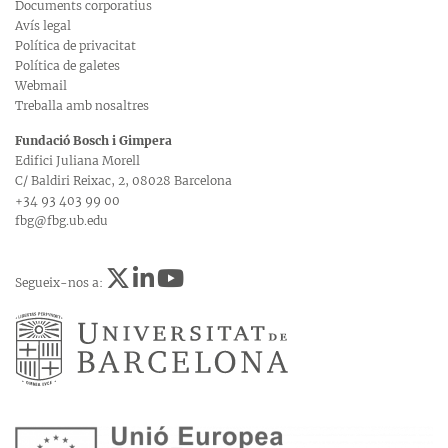
Documents corporatius
Avís legal
Política de privacitat
Política de galetes
Webmail
Treballa amb nosaltres
Fundació Bosch i Gimpera
Edifici Juliana Morell
C/ Baldiri Reixac, 2, 08028 Barcelona
+34 93 403 99 00
fbg@fbg.ub.edu
Segueix-nos a: