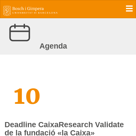
To
Agenda
10
Deadline CaixaResearch Validate
de la fundació «la Caixa»