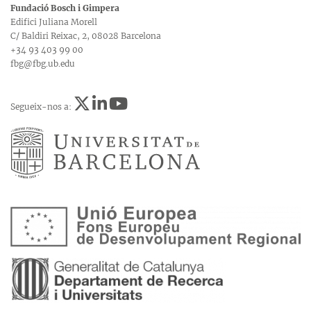
Fundació Bosch i Gimpera
Edifici Juliana Morell
C/ Baldiri Reixac, 2, 08028 Barcelona
+34 93 403 99 00
fbg@fbg.ub.edu
Segueix-nos a: