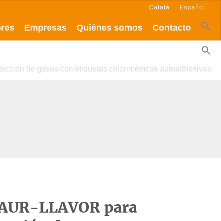
Català
Español
ores
Empresas
Quiénes somos
Contacto
cción de gases con etiquetas colorimétricas autoadhesivas
AGAUR-LLAVOR para