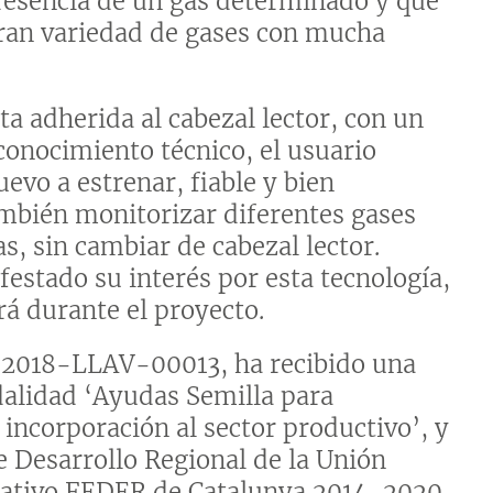
resencia de un gas determinado y que
gran variedad de gases con mucha
a adherida al cabezal lector, con un
onocimiento técnico, el usuario
vo a estrenar, fiable y bien
también monitorizar diferentes gases
s, sin cambiar de cabezal lector.
estado su interés por esta tecnología,
rá durante el proyecto.
 2018-LLAV-00013, ha recibido una
alidad ‘Ayudas Semilla para
incorporación al sector productivo’, y
e Desarrollo Regional de la Unión
rativo FEDER de Catalunya 2014-2020.