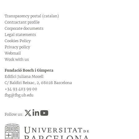
Transparency portal (catalan)
Contractant profile
Corporate documents
Legal statements
Cookies Policy
Privacy policy
Webmail
Work with us
Fundació Bosch i Gimpera
Edifici Juliana Morell
C/ Baldiri Reixac, 2, 08028 Barcelona
+34 93 403 99 00
fbg@fbg.ub.edu
Follow us: