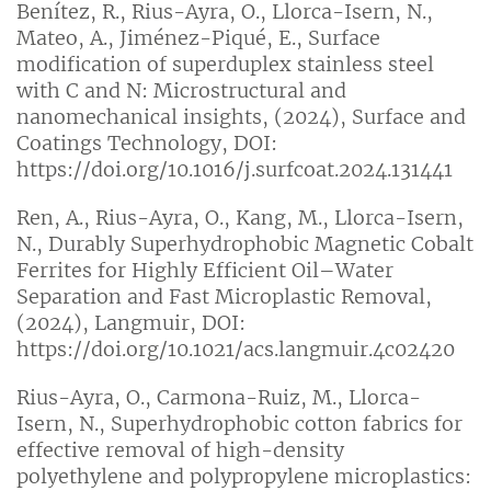
Benítez, R., Rius-Ayra, O., Llorca-Isern, N.,
Mateo, A., Jiménez-Piqué, E., Surface
modification of superduplex stainless steel
with C and N: Microstructural and
nanomechanical insights, (2024), Surface and
Coatings Technology, DOI:
https://doi.org/10.1016/j.surfcoat.2024.131441
Ren, A., Rius-Ayra, O., Kang, M., Llorca-Isern,
N., Durably Superhydrophobic Magnetic Cobalt
Ferrites for Highly Efficient Oil–Water
Separation and Fast Microplastic Removal,
(2024), Langmuir, DOI:
https://doi.org/10.1021/acs.langmuir.4c02420
Rius-Ayra, O., Carmona-Ruiz, M., Llorca-
Isern, N., Superhydrophobic cotton fabrics for
effective removal of high-density
polyethylene and polypropylene microplastics: