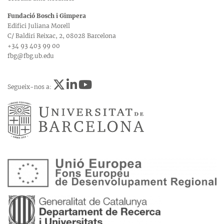
Fundació Bosch i Gimpera
Edifici Juliana Morell
C/ Baldiri Reixac, 2, 08028 Barcelona
+34 93 403 99 00
fbg@fbg.ub.edu
Segueix-nos a: