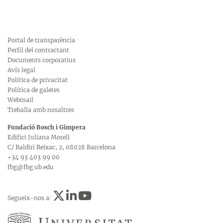
Portal de transparència
Perfil del contractant
Documents corporatius
Avís legal
Política de privacitat
Política de galetes
Webmail
Treballa amb nosaltres
Fundació Bosch i Gimpera
Edifici Juliana Morell
C/ Baldiri Reixac, 2, 08028 Barcelona
+34 93 403 99 00
fbg@fbg.ub.edu
Segueix-nos a: