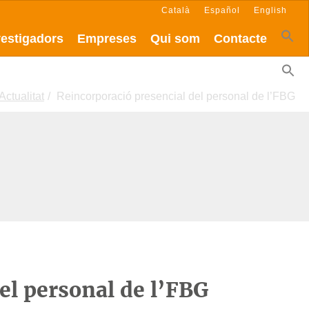
Català
Español
English
vestigadors
Empreses
Qui som
Contacte
Actualitat
Reincorporació presencial del personal de l’FBG
el personal de l’FBG