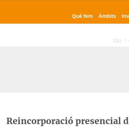
Què fem
Àmbits
In
Inici
Reincorporació presencial d