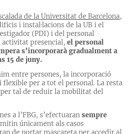
scalada de la Universitat de Barcelona
,
ficis i instal·lacions de la UB i el
estigador (PDI) i del personal
 activitat presencial,
el personal
Gimpera s’incorporarà gradualment a
ns 15 de juny.
nim entre persones, la incorporació
 flexible per a tot el personal. La resta
per tal de reduir la mobilitat del
sones a l’FBG, s’efectuaran
sempre
limitin únicament als casos
uran de portar mascareta per accedir al