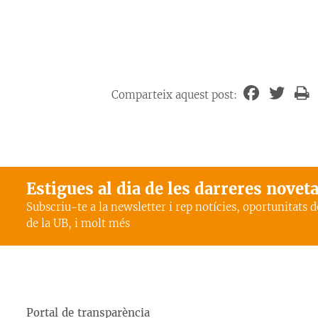
Comparteix aquest post:
Estigues al dia de les darreres novet
Subscriu-te a la newsletter i rep notícies, oportunitats 
de la UB, i molt més
Portal de transparència