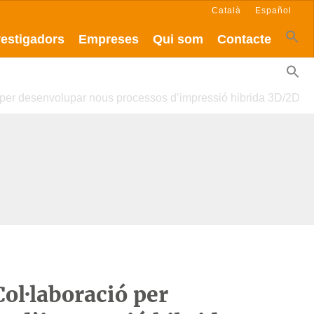
Català
Español
vestigadors
Empreses
Qui som
Contacte
 per desenvolupar nous processos d’impressió hibrida 3D/2D
ol·laboració per