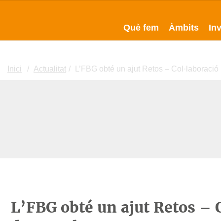
Què fem
Àmbits
In
Inici
Actualitat
L’FBG obté un ajut Retos – Col·laboració
L’FBG obté un ajut Retos – C