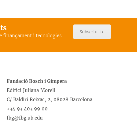
ats
Subscriu-te
de finançament i tecnologies
Fundació Bosch i Gimpera
Edifici Juliana Morell
C/ Baldiri Reixac, 2, 08028 Barcelona
+34 93 403 99 00
fbg@fbg.ub.edu