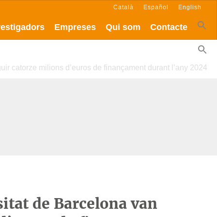
Català
Español
English
vestigadors
Empreses
Qui som
Contacte
guir catorze milions d’euros de finançament durant l’any 2024
sitat de Barcelona van