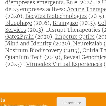
d’empreses emergents. En el 2024, la Un
de 23 empreses actives:
Accure Therape
(2020),
Becytes Biotechnologies
(2015)
Bluephage
(2016),
Braingaze
(2013),
Co
Services
(2013), Disrupt Therapeutics (
Gate2Brain
(2020),
Impetux Optics
(20
Mind and Identity
(2020),
Neurekalab
(
Nostrum Biodiscovery
(2015),
Oniria T
Quantum Tech
(2019),
Reveal Genomic
(2023) i
Virmedex Virtual Experiences
(
ats
Subscriu-te
de finançament i tecnologies