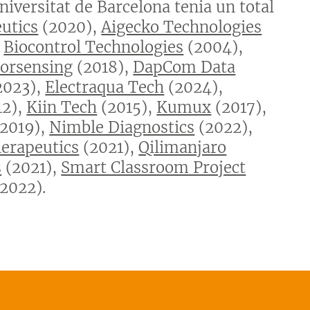
iversitat de Barcelona tenia un total
utics
(2020),
Aigecko Technologies
,
Biocontrol Technologies
(2004),
lorsensing
(2018),
DapCom Data
2023),
Electraqua Tech
(2024),
12),
Kiin Tech
(2015),
Kumux
(2017),
2019),
Nimble Diagnostics
(2022),
herapeutics
(2021),
Qilimanjaro
s
(2021),
Smart Classroom Project
2022).