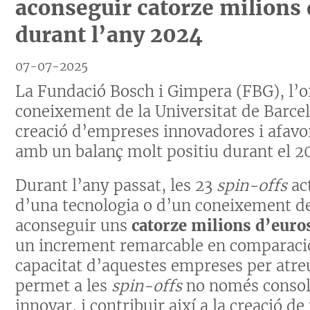
aconseguir catorze milions
durant l’any 2024
07-07-2025
La Fundació Bosch i Gimpera (FBG), l’of
coneixement de la Universitat de Barce
creació d’empreses innovadores i afavor
amb un balanç molt positiu durant el 2
Durant l’any passat, les 23
spin-offs
ac
d’una tecnologia o d’un coneixement de
aconseguir uns
catorze milions d’euro
un increment remarcable en comparació 
capacitat d’aquestes empreses per atre
permet a les
spin-offs
no només consol
innovar, i contribuir així a la creació d