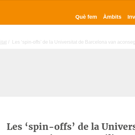
Què fem
Àmbits
In
itat
Les ‘spin-offs’ de la Universitat de Barcelona van aconse
Les ‘spin-offs’ de la Univer