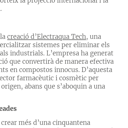
orteix la projecció internacional i la
.
 la
creació d’Electraqua Tech
, una
rcialitzar sistemes per eliminar els
als industrials. L’empresa ha generat
ió que convertirà de manera efectiva
rants en compostos innocus. D’aquesta
ector farmacèutic i cosmètic per
n origen, abans que s’aboquin a una
eades
a crear més d’una cinquantena