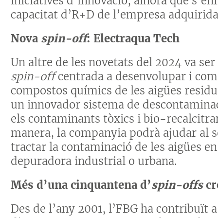
iniciatives d’innovació, alhora que s’enf
capacitat d’R+D de l’empresa adquirida
Nova
spin-off
: Electraqua Tech
Un altre de les novetats del 2024 va ser
spin-off
centrada a desenvolupar i come
compostos químics de les aigües residu
un innovador sistema de descontaminac
els contaminants tòxics i bio-recalcit
manera, la companyia podrà ajudar al s
tractar la contaminació de les aigües e
depuradora industrial o urbana.
Més d’una cinquantena d’
spin-offs
cr
Des de l’any 2001, l’FBG ha contribuït 