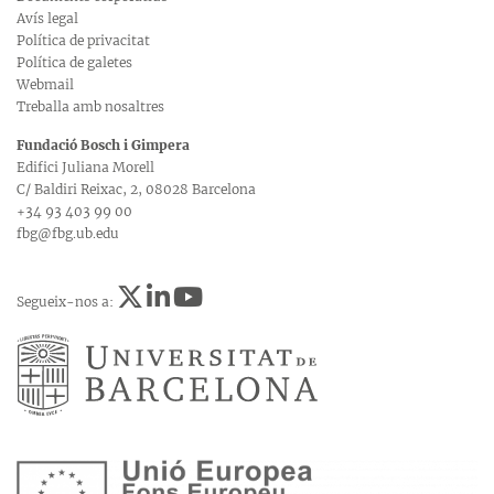
Avís legal
Política de privacitat
Política de galetes
Webmail
Treballa amb nosaltres
Fundació Bosch i Gimpera
Edifici Juliana Morell
C/ Baldiri Reixac, 2, 08028 Barcelona
+34 93 403 99 00
fbg@fbg.ub.edu
Segueix-nos a: