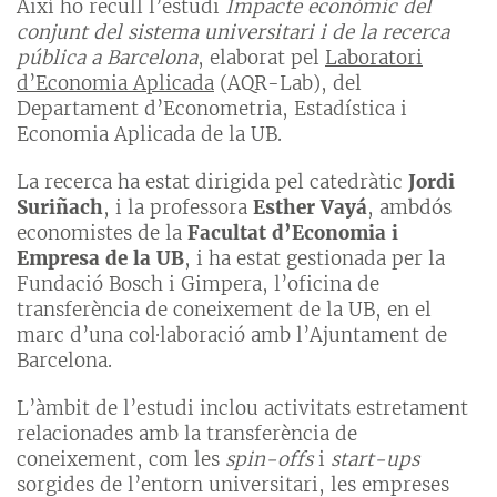
Així ho recull l’estudi
Impacte econòmic del
conjunt del sistema universitari i de la recerca
pública a Barcelona
, elaborat pel
Laboratori
d’Economia Aplicada
(AQR-Lab), del
Departament d’Econometria, Estadística i
Economia Aplicada de la UB.
La recerca ha estat dirigida pel catedràtic
Jordi
Suriñach
, i la professora
Esther Vayá
, ambdós
economistes de la
Facultat d’Economia i
Empresa de la UB
, i ha estat gestionada per la
Fundació Bosch i Gimpera, l’oficina de
transferència de coneixement de la UB, en el
marc d’una col·laboració amb l’Ajuntament de
Barcelona.
L’àmbit de l’estudi inclou activitats estretament
relacionades amb la transferència de
coneixement, com les
spin-offs
i
start-ups
sorgides de l’entorn universitari, les empreses