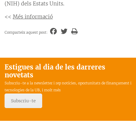
(NIH) dels Estats Units.
<<
Més informació
Comparteix aquest post:
Estigues al dia de les darreres
novetats
Subscriu-te a la newsletter i rep notícies, oportunitats de finançament i
tecnologies de la UB, i molt més
Subscriu-te