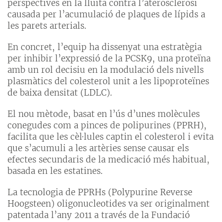
perspectives en la lluita contra l’aterosclerosi
causada per l’acumulació de plaques de lípids a
les parets arterials.
En concret, l’equip ha dissenyat una estratègia
per inhibir l’expressió de la PCSK9, una proteïna
amb un rol decisiu en la modulació dels nivells
plasmàtics del colesterol unit a les lipoproteïnes
de baixa densitat (LDLC).
El nou mètode, basat en l’ús d’unes molècules
conegudes com a pinces de polipurines (PPRH),
facilita que les cèl·lules captin el colesterol i evita
que s’acumuli a les artèries sense causar els
efectes secundaris de la medicació més habitual,
basada en les estatines.
La tecnologia de PPRHs (Polypurine Reverse
Hoogsteen) oligonucleotides va ser originalment
patentada l’any 2011 a través de la Fundació