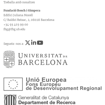
Treballa amb nosaltres
Fundació Bosch i Gimpera
Edifici Juliana Morell
C/ Baldiri Reixac, 2, 08028 Barcelona
+34 93 403 99 00
fbg@fbg.ub.edu
Segueix-nos a: