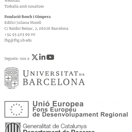
Webmail
Treballa amb nosaltres
Fundació Bosch i Gimpera
Edifici Juliana Morell
C/ Baldiri Reixac, 2, 08028 Barcelona
+34 93 403 99 00
fbg@fbg.ub.edu
Segueix-nos a: