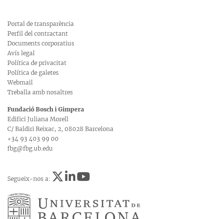
Portal de transparència
Perfil del contractant
Documents corporatius
Avís legal
Política de privacitat
Política de galetes
Webmail
Treballa amb nosaltres
Fundació Bosch i Gimpera
Edifici Juliana Morell
C/ Baldiri Reixac, 2, 08028 Barcelona
+34 93 403 99 00
fbg@fbg.ub.edu
Segueix-nos a: