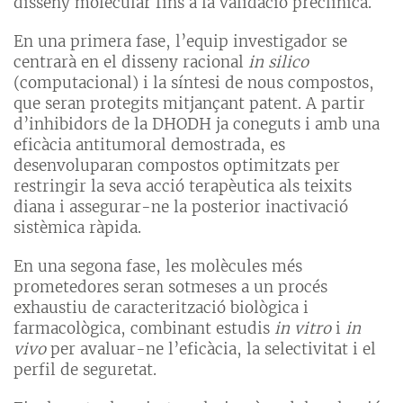
disseny molecular fins a la validació preclínica.
En una primera fase, l’equip investigador se
centrarà en el disseny racional
in silico
(computacional) i la síntesi de nous compostos,
que seran protegits mitjançant patent. A partir
d’inhibidors de la DHODH ja coneguts i amb una
eficàcia antitumoral demostrada, es
desenvoluparan compostos optimitzats per
restringir la seva acció terapèutica als teixits
diana i assegurar-ne la posterior inactivació
sistèmica ràpida.
En una segona fase, les molècules més
prometedores seran sotmeses a un procés
exhaustiu de caracterització biològica i
farmacològica, combinant estudis
in vitro
i
in
vivo
per avaluar-ne l’eficàcia, la selectivitat i el
perfil de seguretat.