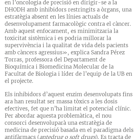
en l’oncologia de precisió en dirigir-se a la
DHODH amb inhibidors restringits a òrgans, una
estratègia absent en les línies actuals de
desenvolupament farmacològic contra el càncer.
Amb aquest enfocament, es minimitzaria la
toxicitat sistèmica i es podria millorar la
supervivència i la qualitat de vida dels pacients
amb càncers agressius», explica Sandra Pérez
Torras, professora del Departament de
Bioquímica i Biomedicina Molecular de la
Facultat de Biologia i líder de l’equip de la UB en
el projecte.
Els inhibidors d’aquest enzim desenvolupats fins
ara han resultat ser massa tòxics a les dosis
efectives, fet que n’ha limitat el potencial clínic.
Per abordar aquesta problemàtica, el nou
consorci desenvoluparà una estratègia de
medicina de precisió basada en el paradigma dels
antifàrmacs (
antedrug o soft drugs
). Es tracta de