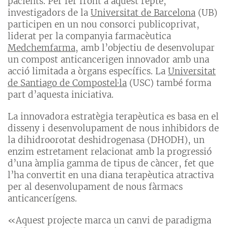
pacients. Per fer front a aquest repte,
investigadors de la
Universitat de Barcelona
(UB)
participen en un nou consorci publicoprivat,
liderat per la companyia farmacèutica
Medchemfarma
, amb l’objectiu de desenvolupar
un compost anticancerigen innovador amb una
acció limitada a òrgans específics. La
Universitat
de Santiago de Compostel·la
(USC) també forma
part d’aquesta iniciativa.
La innovadora estratègia terapèutica es basa en el
disseny i desenvolupament de nous inhibidors de
la dihidroorotat deshidrogenasa (DHODH), un
enzim estretament relacionat amb la progressió
d’una àmplia gamma de tipus de càncer, fet que
l’ha convertit en una diana terapèutica atractiva
per al desenvolupament de nous fàrmacs
anticancerígens.
«Aquest projecte marca un canvi de paradigma