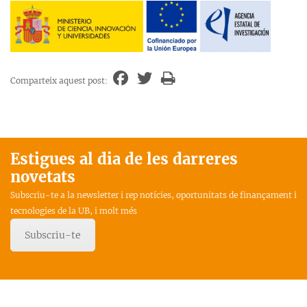
Comparteix aquest post:
Estigues al dia de les darreres
novetats
Subscriu-te a la newsletter i rep notícies, oportunitats de finançament i
tecnologies de la UB, i molt més
Subscriu-te