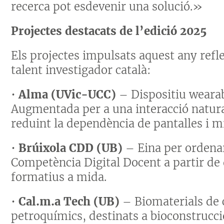
recerca pot esdevenir una solució.»
Projectes destacats de l’edició 2025
Els projectes impulsats aquest any reflec
talent investigador català:
•
Alma (UVic-UCC)
– Dispositiu wearab
Augmentada per a una interacció natura
reduint la dependència de pantalles i mil
•
Brúixola CDD (UB)
– Eina per ordenar
Competència Digital Docent a partir de
formatius a mida.
•
Cal.m.a Tech (UB)
– Biomaterials de c
petroquímics, destinats a bioconstrucci