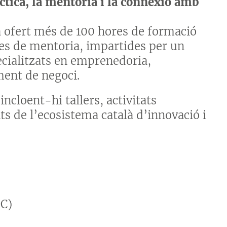
ctica, la mentoria i la connexió amb
ha ofert més de 100 hores de formació
s de mentoria, impartides per un
ecialitzats en emprenedoria,
ment de negoci.
incloent-hi tallers, activitats
nts de l’ecosistema català d’innovació i
SC)