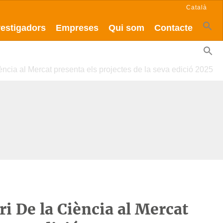
Català
vestigadors
Empreses
Qui som
Contacte
iència al Mercat presenta els projectes de la seva edició 2025
i De la Ciència al Mercat