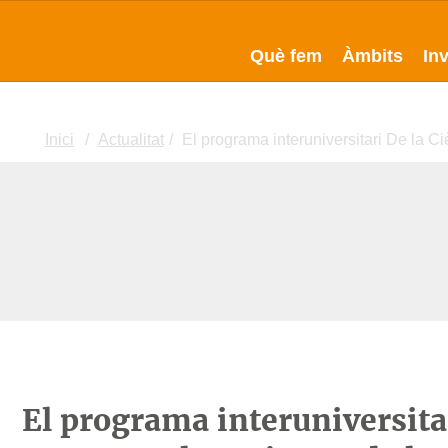
Què fem
Àmbits
In
Inici
Actualitat
El programa interuniversitari De la C
El programa interuniversitar