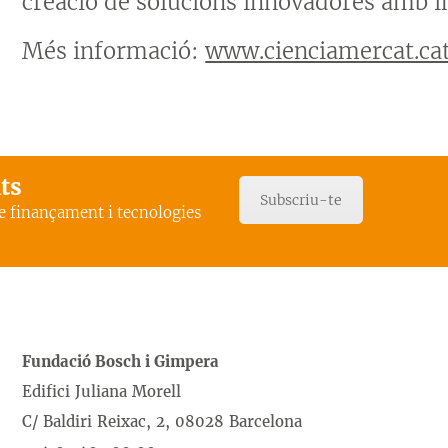
creació de solucions innovadores amb im
Més informació:
www.cienciamercat.ca
ats
Subscriu-te
de finançament i tecnologies
Fundació Bosch i Gimpera
Edifici Juliana Morell
C/ Baldiri Reixac, 2, 08028 Barcelona