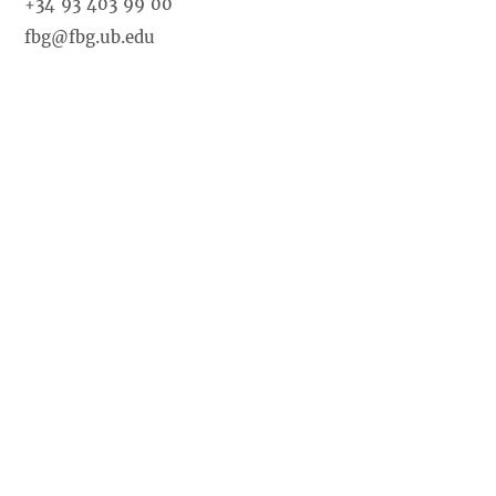
+34 93 403 99 00
fbg@fbg.ub.edu