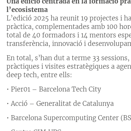
Una edició centrada en la formació prà
l’ecosistema
L’edició 2025 ha reunit 19 projectes i 
pràctica, complementades amb 100 hore
total de 40 formadors i 14 mentors esp
transferència, innovació i desenvolupa
En total, s’han dut a terme 33 sessions, 
pràctiques i visites estratègiques a age
deep tech, entre ells:
• Pier01 – Barcelona Tech City
• Acció – Generalitat de Catalunya
• Barcelona Supercomputing Center (B