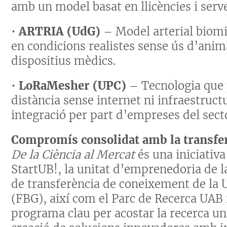
amb un model basat en llicències i serve
•
ARTRIA (UdG)
– Model arterial biomi
en condicions realistes sense ús d’anim
dispositius mèdics.
•
LoRaMesher (UPC)
– Tecnologia que 
distància sense internet ni infraestruct
integració per part d’empreses del sect
Compromís consolidat amb la transfe
De la Ciència al Mercat
és una iniciativ
StartUB!, la unitat d’emprenedoria de la
de transferència de coneixement de la 
(FBG), així com el Parc de Recerca UAB 
programa clau per acostar la recerca uni