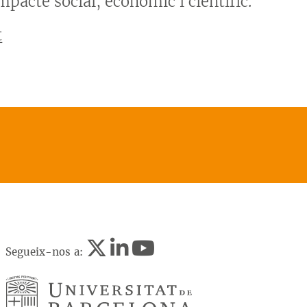
pacte social, econòmic i científic.
t
Segueix-nos a: