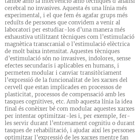
també amb la intervenció amb tècniques d’anàlisi
cerebral no invasives. Aquesta és una línia més
experimental, i el que fem és agafar grups més
reduïts de persones que convidem a venir al
laboratori per estudiar-los d’una manera més
exhaustiva utilitzant tècniques com l’estimulació
magnètica transcranial o l’estimulació elèctrica
de molt baixa intensitat. Aquestes tècniques
d’estimulació són no invasives, indolores, sense
efectes secundaris i aplicables en humans, i
permeten modular i canviar transitòriament
l’expressió de la funcionalitat de les xarxes del
cervell que estan implicades en processos de
plasticitat, processos de compensació amb les
tasques cognitives, etc. Amb aquesta línia la idea
final és conèixer bé com modular aquestes xarxes
per intentar optimitzar-les i, per exemple, fer-
les servir durant l’entrenament cognitiu o durant
tasques de rehabilitació, i ajudar així les persones
optimitzar l’expressió de les xarxes mentre fan