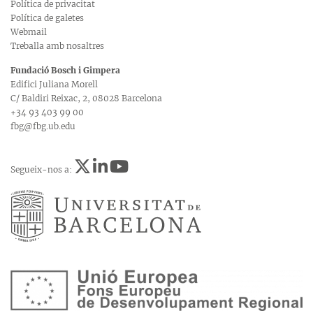
Política de privacitat
Política de galetes
Webmail
Treballa amb nosaltres
Fundació Bosch i Gimpera
Edifici Juliana Morell
C/ Baldiri Reixac, 2, 08028 Barcelona
+34 93 403 99 00
fbg@fbg.ub.edu
Segueix-nos a: